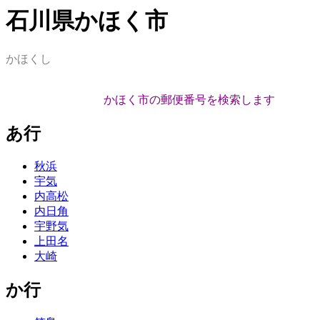
石川県かほく市
かほくし
かほく市の郵便番号を検索します
あ行
秋浜
宇気
内高松
内日角
宇野気
上田名
大崎
か行