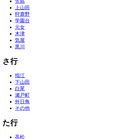
笠島
上山田
狩鹿野
学園台
元女
木津
気屋
黒川
さ行
指江
下山田
白尾
瀬戸町
外日角
その他
た行
高松