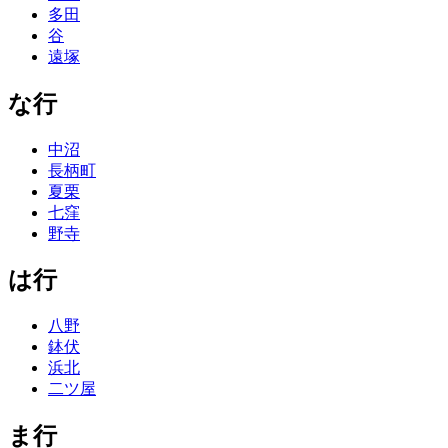
多田
谷
遠塚
な行
中沼
長柄町
夏栗
七窪
野寺
は行
八野
鉢伏
浜北
二ツ屋
ま行