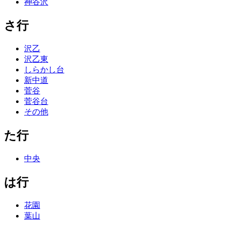
神谷沢
さ行
沢乙
沢乙東
しらかし台
新中道
菅谷
菅谷台
その他
た行
中央
は行
花園
葉山