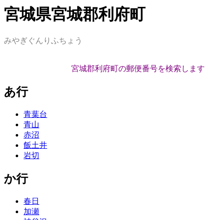
宮城県宮城郡利府町
みやぎぐんりふちょう
宮城郡利府町の郵便番号を検索します
あ行
青葉台
青山
赤沼
飯土井
岩切
か行
春日
加瀬