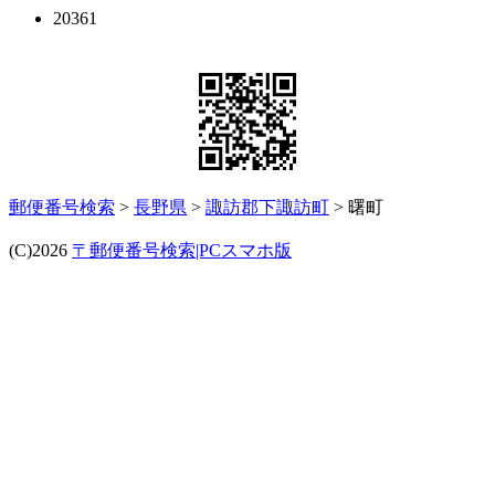
20361
郵便番号検索
>
長野県
>
諏訪郡下諏訪町
> 曙町
(C)2026
〒郵便番号検索|PCスマホ版