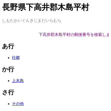
長野県下高井郡木島平村
しもたかいぐんきじまだいらむら
下高井郡木島平村の郵便番号を検索しま
あ行
往郷
か行
上木島
さ行
その他