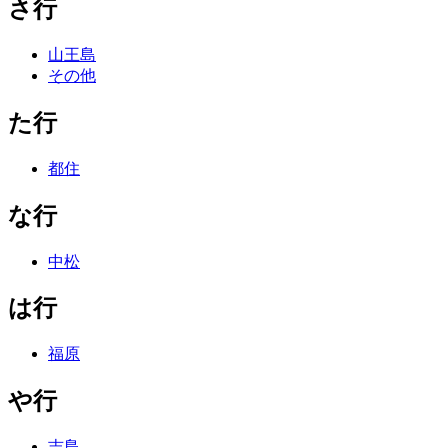
さ行
山王島
その他
た行
都住
な行
中松
は行
福原
や行
吉島