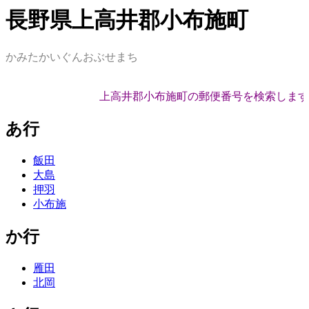
長野県上高井郡小布施町
かみたかいぐんおぶせまち
上高井郡小布施町の郵便番号を検索します
あ行
飯田
大島
押羽
小布施
か行
雁田
北岡