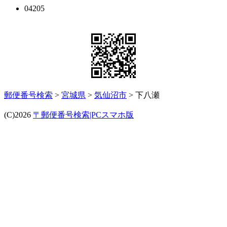
04205
郵便番号検索
>
宮城県
>
気仙沼市
> 下八瀬
(C)2026
〒郵便番号検索|PCスマホ版