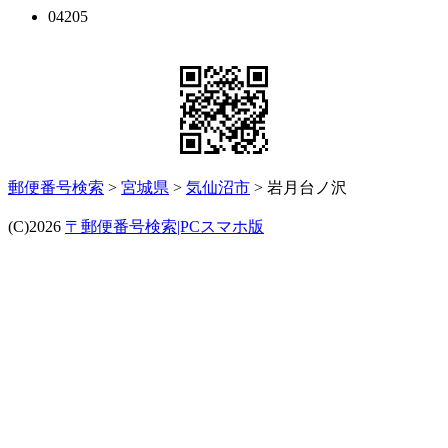
04205
郵便番号検索
>
宮城県
>
気仙沼市
> 岩月台ノ沢
(C)2026
〒郵便番号検索|PCスマホ版