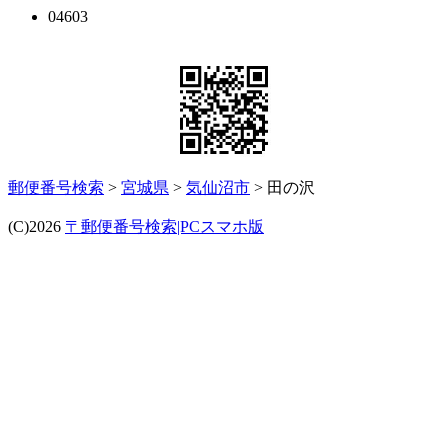
04603
郵便番号検索
>
宮城県
>
気仙沼市
> 田の沢
(C)2026
〒郵便番号検索|PCスマホ版