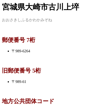
宮城県大崎市古川上埣
おおさきしふるかわかみぞね
郵便番号 7桁
〒989-6264
旧郵便番号 5桁
〒989-61
地方公共団体コード