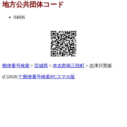
地方公共団体コード
04606
郵便番号検索
>
宮城県
>
本吉郡南三陸町
> 志津川荒坂
(C)2026
〒郵便番号検索|PCスマホ版