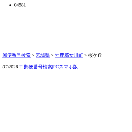
04581
郵便番号検索
>
宮城県
>
牡鹿郡女川町
> 桜ケ丘
(C)2026
〒郵便番号検索|PCスマホ版