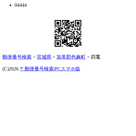
04444
郵便番号検索
>
宮城県
>
加美郡色麻町
> 四竃
(C)2026
〒郵便番号検索|PCスマホ版