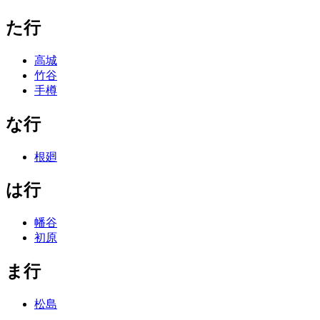
た行
高城
竹谷
手樽
な行
根廻
は行
幡谷
初原
ま行
松島