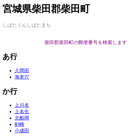
宮城県柴田郡柴田町
しばたぐんしばたまち
柴田郡柴田町の郵便番号を検索します
あ行
入間田
海老穴
か行
上川名
上名生
北船岡
剣崎
小成田