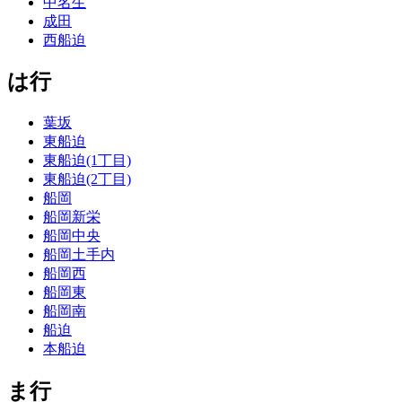
中名生
成田
西船迫
は行
葉坂
東船迫
東船迫(1丁目)
東船迫(2丁目)
船岡
船岡新栄
船岡中央
船岡土手内
船岡西
船岡東
船岡南
船迫
本船迫
ま行