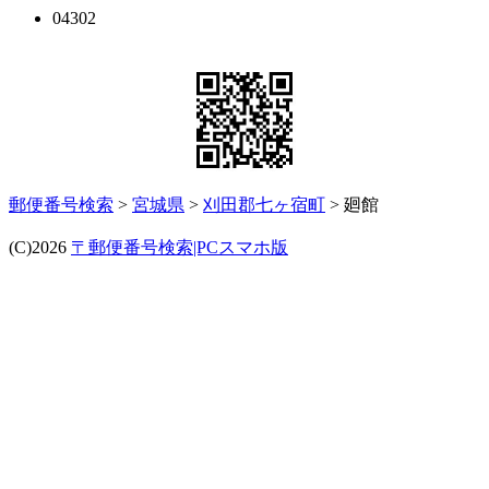
04302
郵便番号検索
>
宮城県
>
刈田郡七ヶ宿町
> 廻館
(C)2026
〒郵便番号検索|PCスマホ版