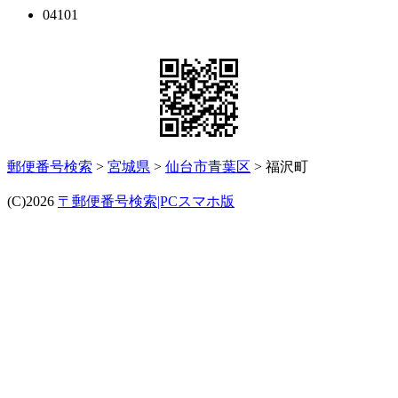
04101
郵便番号検索
>
宮城県
>
仙台市青葉区
> 福沢町
(C)2026
〒郵便番号検索|PCスマホ版