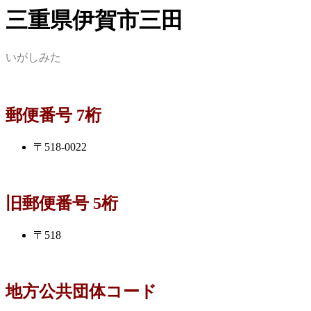
三重県伊賀市三田
いがしみた
郵便番号 7桁
〒518-0022
旧郵便番号 5桁
〒518
地方公共団体コード