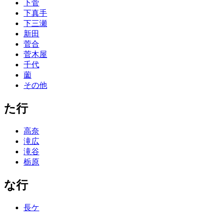
下菅
下真手
下三瀬
新田
菅合
菅木屋
千代
薗
その他
た行
高奈
滝広
滝谷
栃原
な行
長ケ