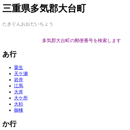
三重県多気郡大台町
たきぐんおおだいちょう
多気郡大台町の郵便番号を検索します
あ行
粟生
天ケ瀬
岩井
江馬
大井
大ケ所
大杉
御棟
か行