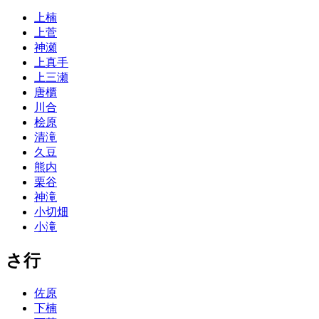
上楠
上菅
神瀬
上真手
上三瀬
唐櫃
川合
桧原
清滝
久豆
熊内
栗谷
神滝
小切畑
小滝
さ行
佐原
下楠