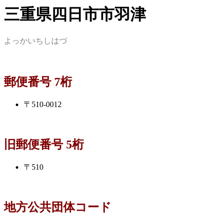
三重県四日市市羽津
よっかいちしはづ
郵便番号 7桁
〒510-0012
旧郵便番号 5桁
〒510
地方公共団体コード