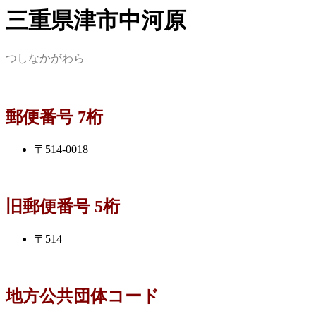
三重県津市中河原
つしなかがわら
郵便番号 7桁
〒514-0018
旧郵便番号 5桁
〒514
地方公共団体コード