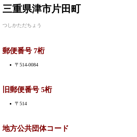
三重県津市片田町
つしかただちょう
郵便番号 7桁
〒514-0084
旧郵便番号 5桁
〒514
地方公共団体コード