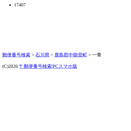
17407
郵便番号検索
>
石川県
>
鹿島郡中能登町
> 一青
(C)2026
〒郵便番号検索|PCスマホ版