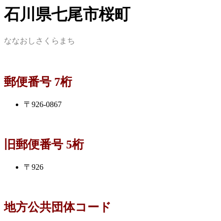
石川県七尾市桜町
ななおしさくらまち
郵便番号 7桁
〒926-0867
旧郵便番号 5桁
〒926
地方公共団体コード