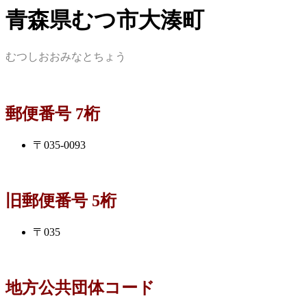
青森県むつ市大湊町
むつしおおみなとちょう
郵便番号 7桁
〒035-0093
旧郵便番号 5桁
〒035
地方公共団体コード