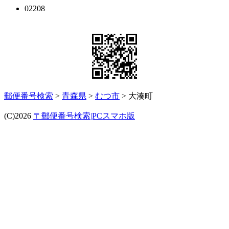
02208
郵便番号検索
>
青森県
>
むつ市
> 大湊町
(C)2026
〒郵便番号検索|PCスマホ版