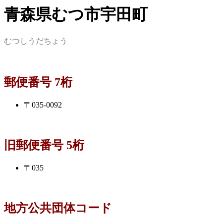
青森県むつ市宇田町
むつしうだちょう
郵便番号 7桁
〒035-0092
旧郵便番号 5桁
〒035
地方公共団体コード