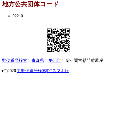
地方公共団体コード
02210
郵便番号検索
>
青森県
>
平川市
> 碇ケ関古懸門前屋岸
(C)2026
〒郵便番号検索|PCスマホ版