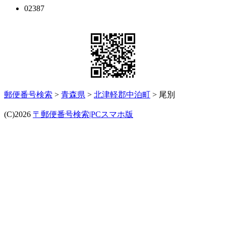
02387
郵便番号検索
>
青森県
>
北津軽郡中泊町
> 尾別
(C)2026
〒郵便番号検索|PCスマホ版