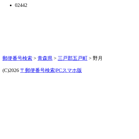
02442
郵便番号検索
>
青森県
>
三戸郡五戸町
> 野月
(C)2026
〒郵便番号検索|PCスマホ版