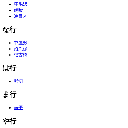
坪毛沢
鶴喰
通目木
な行
中屋敷
沼久保
根古橋
は行
堀切
ま行
南平
や行