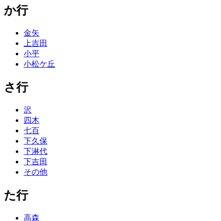
か行
金矢
上吉田
小平
小松ケ丘
さ行
沢
四木
七百
下久保
下淋代
下吉田
その他
た行
高森