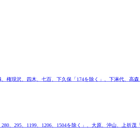
権現沢、四木、七百、下久保「174を除く」、下淋代、高森、通目木
77、280、295、1199、1206、1504を除く」、大原、沖山、上折茂「1