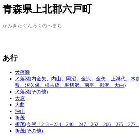
青森県上北郡六戸町
かみきたぐんろくのへまち
あ行
犬落瀬
犬落瀬(内金矢、内山、岡沼、金沢、金矢、上淋代、木越、
敷、沼久保、根古橋、堀切沢、南平、柳沢、大曲)
犬落瀬(その他)
大原
大曲
沖山
折茂
折茂(今熊「213～234、240、247、262、266、275、2
折茂(その他)