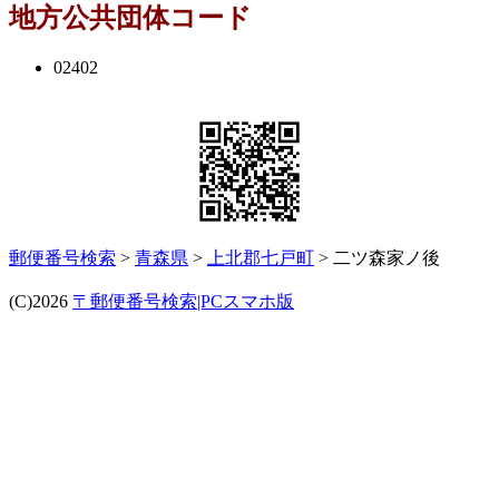
地方公共団体コード
02402
郵便番号検索
>
青森県
>
上北郡七戸町
> 二ツ森家ノ後
(C)2026
〒郵便番号検索|PCスマホ版