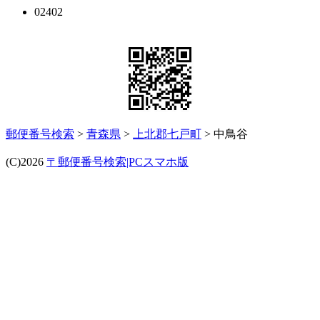
02402
郵便番号検索
>
青森県
>
上北郡七戸町
> 中鳥谷
(C)2026
〒郵便番号検索|PCスマホ版