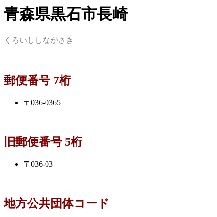
青森県黒石市長崎
くろいししながさき
郵便番号 7桁
〒036-0365
旧郵便番号 5桁
〒036-03
地方公共団体コード