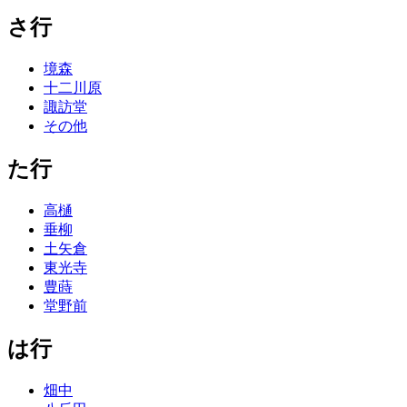
さ行
境森
十二川原
諏訪堂
その他
た行
高樋
垂柳
土矢倉
東光寺
豊蒔
堂野前
は行
畑中