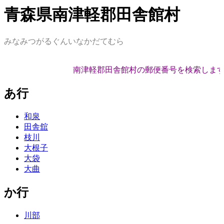
青森県南津軽郡田舎館村
みなみつがるぐんいなかだてむら
南津軽郡田舎館村の郵便番号を検索します
あ行
和泉
田舎舘
枝川
大根子
大袋
大曲
か行
川部