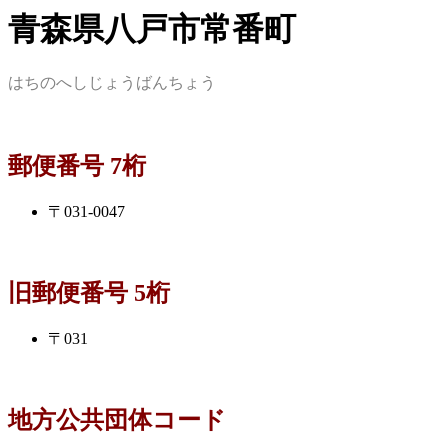
青森県八戸市常番町
はちのへしじょうばんちょう
郵便番号 7桁
〒031-0047
旧郵便番号 5桁
〒031
地方公共団体コード