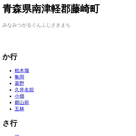
青森県南津軽郡藤崎町
みなみつがるぐんふじさきまち
か行
柏木堰
亀岡
葛野
久井名舘
小畑
郷山前
五林
さ行