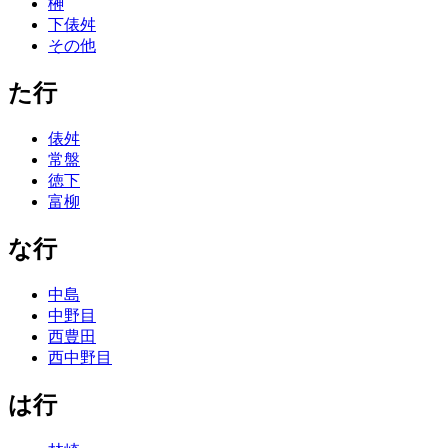
榊
下俵舛
その他
た行
俵舛
常盤
徳下
富柳
な行
中島
中野目
西豊田
西中野目
は行