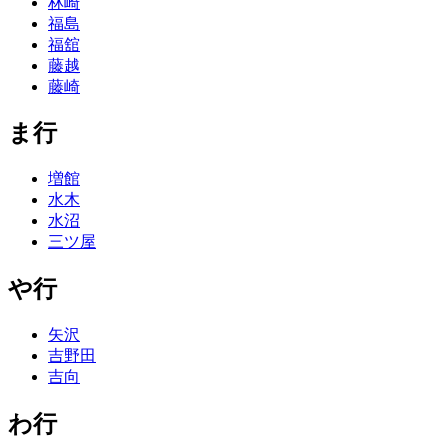
林崎
福島
福舘
藤越
藤崎
ま行
増館
水木
水沼
三ツ屋
や行
矢沢
吉野田
吉向
わ行